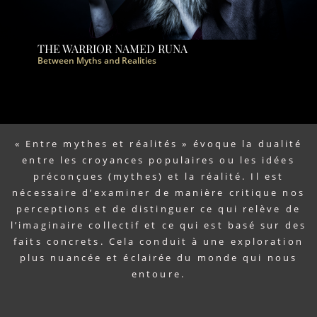
THE WARRIOR NAMED RUNA
Between Myths and Realities
« Entre mythes et réalités » évoque la dualité
entre les croyances populaires ou les idées
préconçues (mythes) et la réalité. Il est
nécessaire d’examiner de manière critique nos
perceptions et de distinguer ce qui relève de
l’imaginaire collectif et ce qui est basé sur des
faits concrets. Cela conduit à une exploration
plus nuancée et éclairée du monde qui nous
entoure.