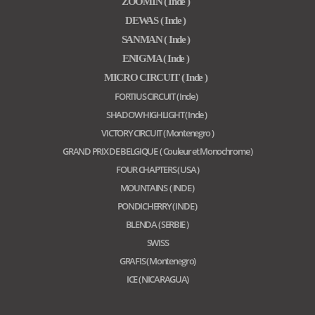
ZOOMIN ( Inde )
DEWAS ( Inde )
SANMAN ( Inde )
ENIGMA ( Inde )
MICRO CIRCUIT ( Inde )
FORTIUS CIRCUIT ( Inde )
SHADOW HIGHLIGHT ( Inde )
VICTORY CIRCUIT ( Montenegro )
GRAND PRIX DE BELGIQUE ( Couleur et Monochrome )
FOUR CHAPTERS ( USA )
MOUNTAINS ( INDE )
PONDICHERRY ( INDE )
BLENDA ( SERBIE )
SWISS
GRAFIS ( Montenegro)
ICE ( NICARAGUA)