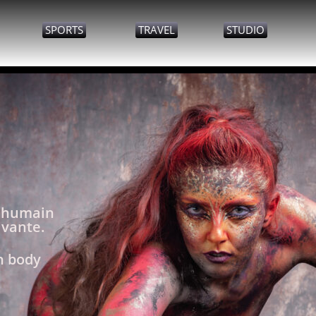
SPORTS
TRAVEL
STUDIO
s humain
ivante.
n body