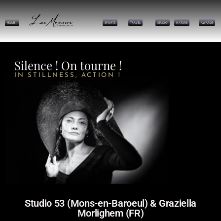
HOME
SPORTS
TRAVEL
STUDIO
NATURE
AWARDS
Silence ! On tourne !
IN STILLNESS, ACTION !
Studio 53 (Mons-en-Baroeul) & Graziella
Morlighem (FR)