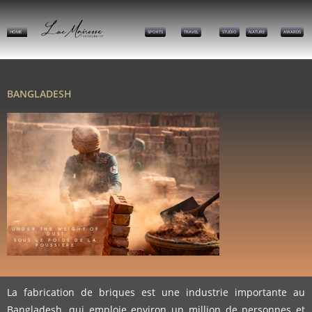
HOME
SPORTS
TRAVEL
STUDIO
NATURE
AWARDS
BANGLADESH
UNDER THE WEIGHT OF
DUST
SOUS LE POIDS DE LA
POUSSIERE
La fabrication de briques est une industrie importante au
Bangladesh, qui emploie environ un million de personnes et